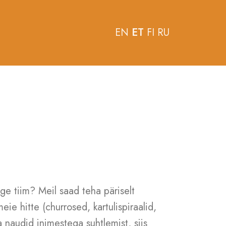
EN
ET
FI
RU
äge tiim? Meil saad teha päriselt
ie hitte (churrosed, kartulispiraalid,
a naudid inimestega suhtlemist, siis