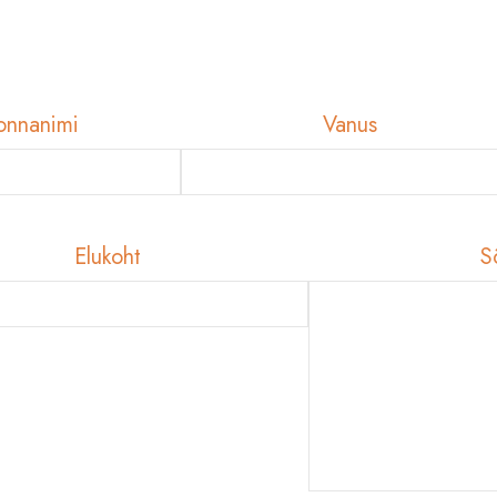
onnanimi
Vanus
Elukoht
S