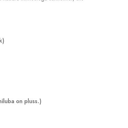
k)
hiluba on pluss.)