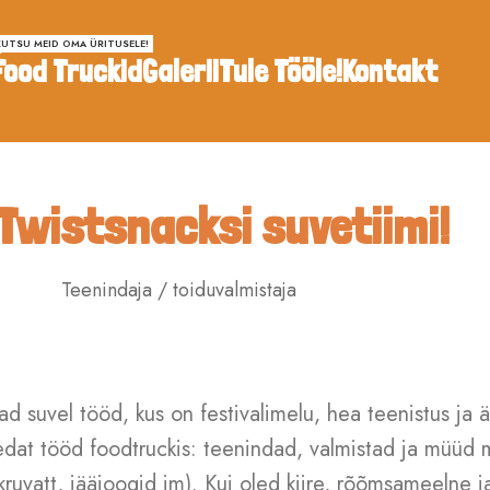
KUTSU MEID OMA ÜRITUSELE!
Food Truckid
Galerii
Tule Tööle!
Kontakt
 Twistsnacksi suvetiimi!
Teenindaja / toiduvalmistaja
ad suvel tööd, kus on festivalimelu, hea teenistus ja 
edat tööd foodtruckis: teenindad, valmistad ja müüd me
kruvatt, jääjoogid jm). Kui oled kiire, rõõmsameelne j