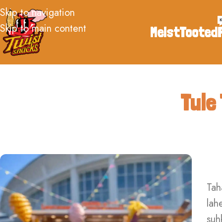
Skip to navigation
Skip to main content
Meist
Tooted
Tule
Tah
lah
suh