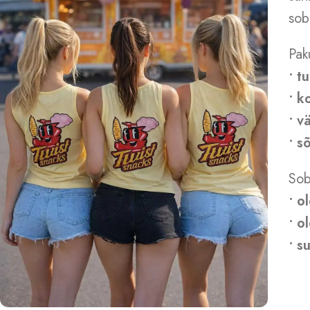
sob
Pak
• t
• k
• v
• s
Sob
• o
• o
• s