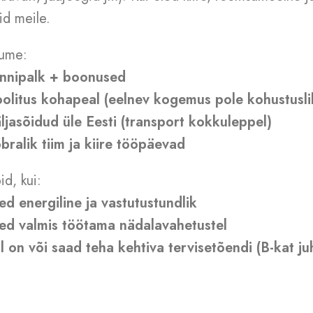
id meile.
ume:
unnipalk + boonused
oolitus kohapeal (eelnev kogemus pole kohustusli
äljasõidud üle Eesti (transport kokkuleppel)
õbralik tiim ja kiire tööpäevad
id, kui:
led energiline ja vastutustundlik
led valmis töötama nädalavahetustel
ul on või saad teha kehtiva tervisetõendi (B-kat ju