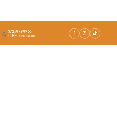
+37258998963
info@twistsnacks.ee