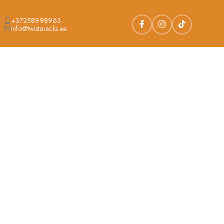
+37258998963
info@twistsnacks.ee