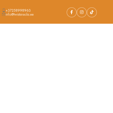
+37258998963
info@twistsnacks.ee