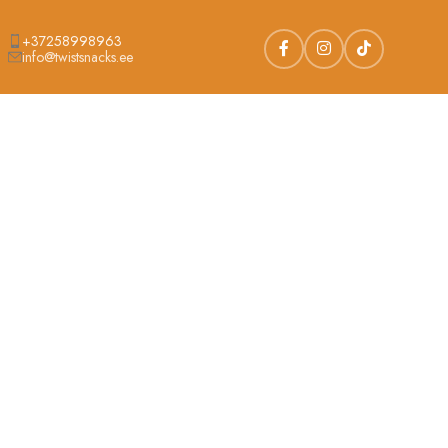
+37258998963
info@twistsnacks.ee