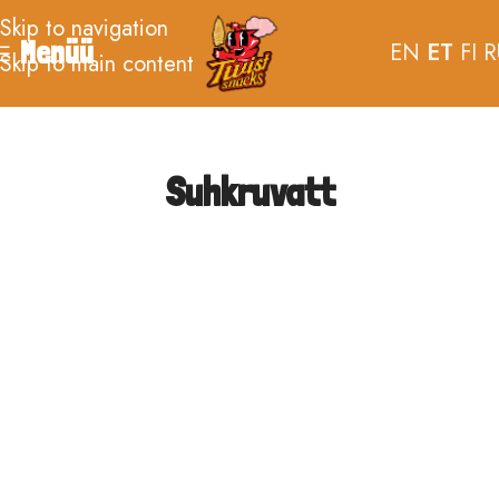
Skip to navigation
Menüü
EN
ET
FI
R
Skip to main content
Suhkruvatt