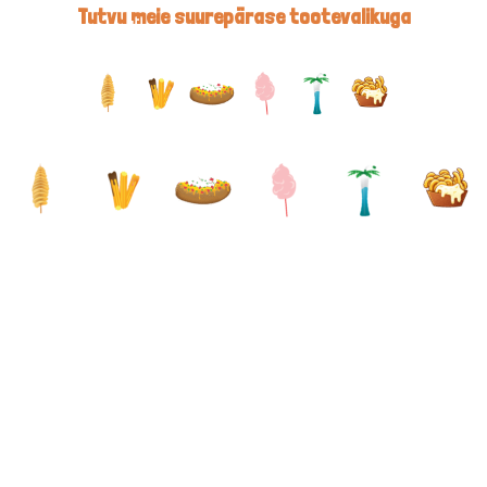
Tutvu meie suurepärase tootevalikuga
Skip to navigation
Skip to main content