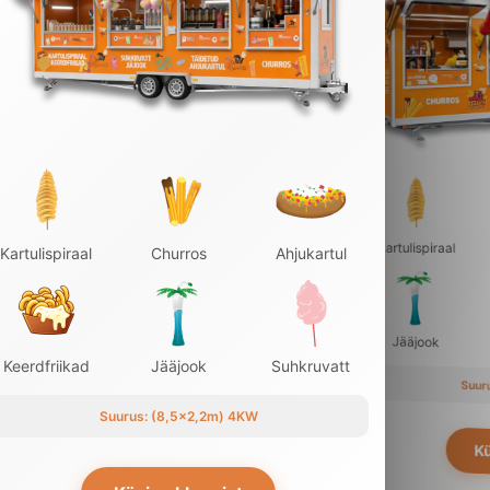
Kartulispiraal
Kartulispiraal
Churros
Ahjukartul
Jääjook
Keerdfriikad
Jääjook
Suhkruvatt
Suur
Suurus: (8,5x2,2m) 4KW
Kü