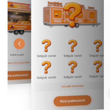
Suhkruvatt
al
Selgub varsti
Selgub varsti
Selgub varsti
Suurus: (5×2,2m) 2KW
Küsi pakkumist
Selgub varsti
Selgub varsti
Selgub varsti
VALMIB 2026 MAI
Küsi pakkumist