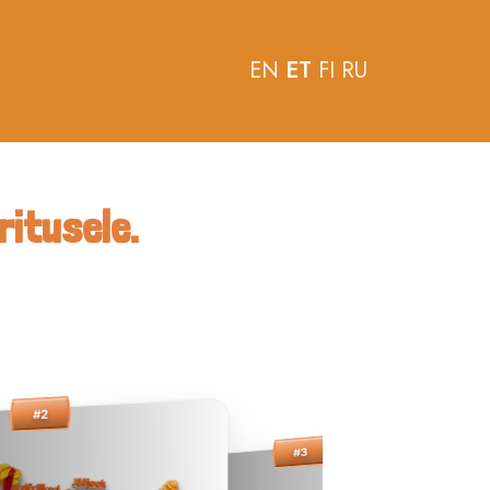
EN
ET
FI
RU
ritusele.
#2
#3