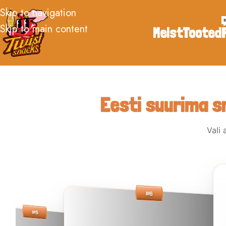
Skip to navigation
Skip to main content
Meist
Tooted
Eesti suurima sn
Vali 
#6
#5