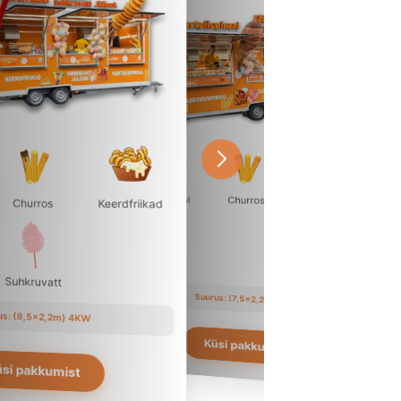
Kartulispiraal
Churros
Jääjook
Churros
Keerdfriikad
Suhkruvatt
Suhkruvatt
Suurus: (7,5x2,2m) 4KW
us: (8,5×2,2m) 4KW
Küsi pakkumist
si pakkumist