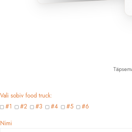
Täpsema
Vali sobiv food truck:
#1
#2
#3
#4
#5
#6
Nimi