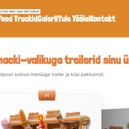
KUTSU MEID OMA ÜRITUSELE!
Food Truckid
Galerii
Tule Tööle!
Kontakt
acki-valikuga treilerid sinu ü
allpool sobiva menüüga treiler ja küsi pakkumist.
#1